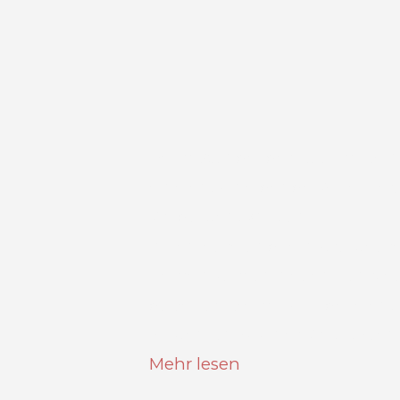
Beim Wandel der Automobilindu
eine entscheidende Rolle, ger
Produktentwicklung.
Ingenieure und Konstrukteure
gemeinsam an neuen Fahrzeu
dabei problemlos Modelle ent
Kosten physischer Prototypen 
Mehr lesen