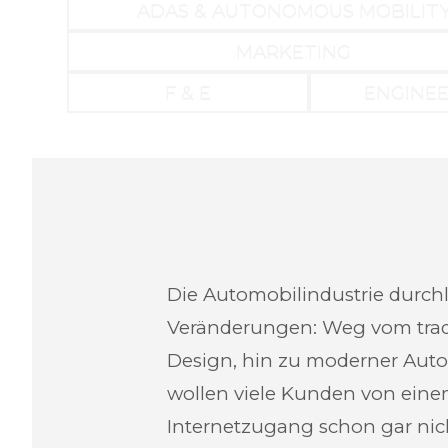
ADAS & AUTONOMOUS MOBILIT
MARKETING
F & E
ENGINEE
Die Automobilindustrie durchlä
Veränderungen: Weg vom trad
Design, hin zu moderner Aut
wollen viele Kunden von ein
Internetzugang schon gar nic