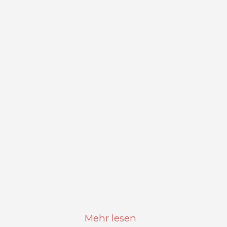
In-Car-Infotainment wird im 
immer größeren Thema. Inzwis
Fahrzeuge, die von Federung 
Beschleunigung und Steueru
Anpassungen vornehmen kö
Mehr lesen