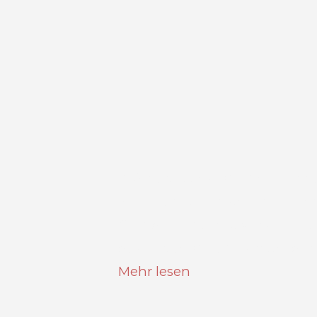
In Smart Cities, welche Inform
Kommunikationstechnologien 
Grund auf interaktiver zu gest
das Fortbewegungsmittel der 
Mehr lesen