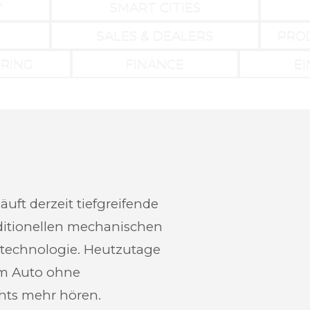
Y
SMART CITIES
SALES & DEALERS
PRO
RING
FINANCE
E
uft derzeit tiefgreifende
itionellen mechanischen
otechnologie. Heutzutage
em Auto ohne
hts mehr hören.